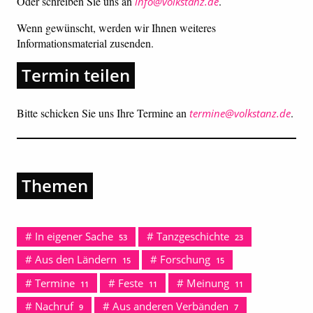
Oder schreiben Sie uns an
.
info@volkstanz.de
Wenn gewünscht, werden wir Ihnen weiteres
Informationsmaterial zusenden.
Termin teilen
Bitte schicken Sie uns Ihre Termine an
.
termine@volkstanz.de
Themen
In eigener Sache
Tanzgeschichte
53
23
Aus den Ländern
Forschung
15
15
Termine
Feste
Meinung
11
11
11
Nachruf
Aus anderen Verbänden
9
7