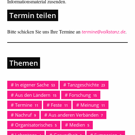
Informationsmaterial zusenden.
Termin teilen
Bitte schicken Sie uns Ihre Termine an
.
termine@volkstanz.de
Themen
In eigener Sache
Tanzgeschichte
53
23
Aus den Ländern
Forschung
15
15
Termine
Feste
Meinung
11
11
11
Nachruf
Aus anderen Verbänden
9
7
Organisatorisches
Medien
5
5
Lehrgänge
Gesundheit
Symposien