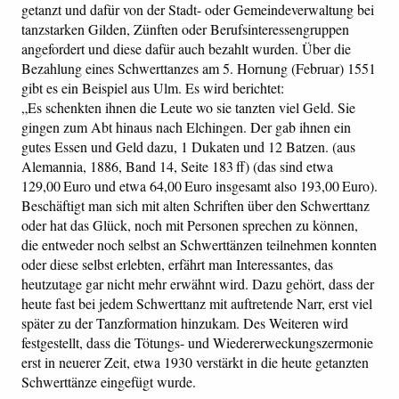
getanzt und dafür von der Stadt- oder Gemeindeverwaltung bei
tanzstarken Gilden, Zünften oder Berufsinteressengruppen
angefordert und diese dafür auch bezahlt wurden. Über die
Bezahlung eines Schwerttanzes am 5. Hornung (Februar) 1551
gibt es ein Beispiel aus Ulm. Es wird berichtet:
„Es schenkten ihnen die Leute wo sie tanzten viel Geld. Sie
gingen zum Abt hinaus nach Elchingen. Der gab ihnen ein
gutes Essen und Geld dazu, 1 Dukaten und 12 Batzen. (aus
Alemannia, 1886, Band 14, Seite 183 ff) (das sind etwa
129,00 Euro und etwa 64,00 Euro insgesamt also 193,00 Euro).
Beschäftigt man sich mit alten Schriften über den Schwerttanz
oder hat das Glück, noch mit Personen sprechen zu können,
die entweder noch selbst an Schwerttänzen teilnehmen konnten
oder diese selbst erlebten, erfährt man Interessantes, das
heutzutage gar nicht mehr erwähnt wird. Dazu gehört, dass der
heute fast bei jedem Schwerttanz mit auftretende Narr, erst viel
später zu der Tanzformation hinzukam. Des Weiteren wird
festgestellt, dass die Tötungs- und Wiedererweckungszermonie
erst in neuerer Zeit, etwa 1930 verstärkt in die heute getanzten
Schwerttänze eingefügt wurde.