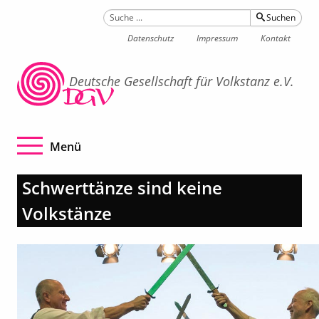
Suchen
Datenschutz
Impressum
Kontakt
Deutsche Gesellschaft für Volkstanz e.V.
Navigation betätigen
Menü
Schwerttänze sind keine
Volkstänze