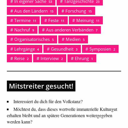
In eigener Sache
Tanzgeschichte
53
23
Aus den Ländern
Forschung
15
15
Termine
Feste
Meinung
11
11
11
Nachruf
Aus anderen Verbänden
9
7
Organisatorisches
Medien
5
5
Lehrgänge
Gesundheit
Symposien
4
3
2
Reise
Interview
Ehrung
2
2
1
Mitstreiter gesucht!
Interessiert du dich für den Volkstanz?
Möchtest du, dass dieses wertvolle immaterielle Kulturgut
erhalten bleibt und an spätere Generationen weitergegeben
werden kann?