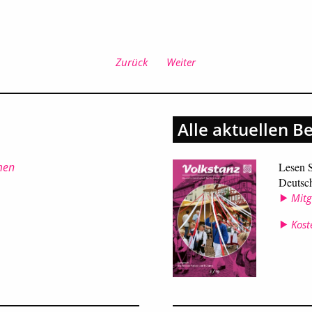
Zurück
Weiter
Alle aktuellen B
men
Lesen S
Deutsch
Mitg
Kost