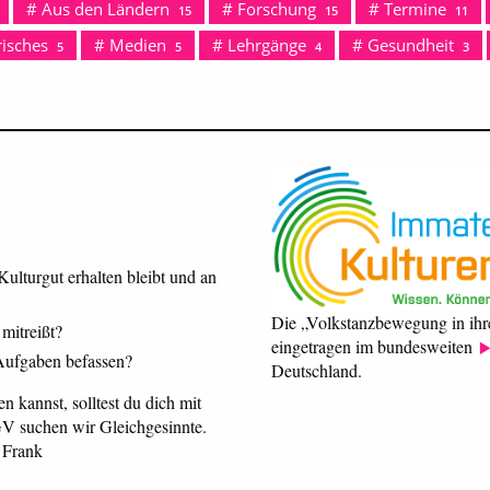
Aus den Ländern
Forschung
Termine
15
15
11
isches
Medien
Lehrgänge
Gesundheit
5
5
4
3
Kulturgut erhalten bleibt und an
Die „Volkstanzbewegung in ihr
 mitreißt?
eingetragen im bundesweiten
 Aufgaben befassen?
Deutschland.
 kannst, solltest du dich mit
GV suchen wir Gleichgesinnte.
 Frank