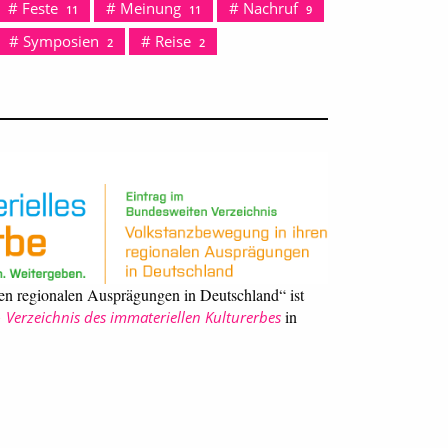
Feste
Meinung
Nachruf
11
11
9
Symposien
Reise
2
2
en regionalen Ausprägungen in Deutschland“ ist
in
Verzeichnis des immateriellen Kulturerbes