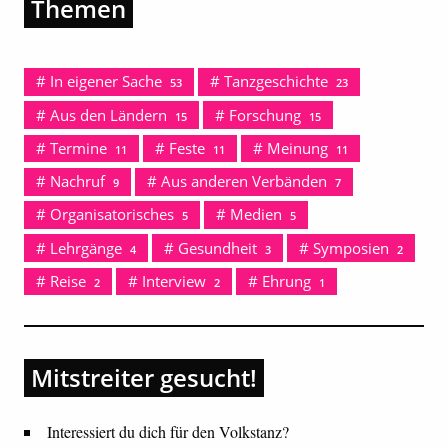
Themen
In eigener Sache
Tanzgeschichte
53
23
Aus den Ländern
Forschung
15
15
Termine
Feste
Meinung
11
11
11
Nachruf
Aus anderen Verbänden
9
7
Organisatorisches
Medien
5
5
Lehrgänge
Gesundheit
Symposien
4
3
2
Reise
Interview
Ehrung
2
2
1
Mitstreiter gesucht!
Interessiert du dich für den Volkstanz?