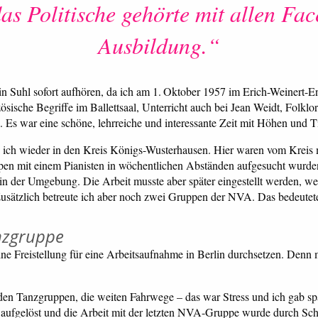
s Politische gehörte mit allen Fac
Ausbildung.“
n Suhl sofort aufhören, da ich am 1. Oktober 1957 im Erich-Weinert-E
ösische Begriffe im Ballettsaal, Unterricht auch bei Jean Weidt, Folklo
g. Es war eine schöne, lehrreiche und interessante Zeit mit Höhen und T
ng ich wieder in den Kreis Königs-Wusterhausen. Hier waren vom Kreis
pen mit einem Pianisten in wöchentlichen Abständen aufgesucht wurden. 
in der Umgebung. Die Arbeit musste aber später eingestellt werden, weil
Zusätzlich betreute ich aber noch zwei Gruppen der NVA. Das bedeutet
nzgruppe
e Freistellung für eine Arbeitsaufnahme in Berlin durchsetzen. Denn m
 den Tanzgruppen, die weiten Fahrwege – das war Stress und ich gab s
gelöst und die Arbeit mit der letzten NVA-Gruppe wurde durch Schli