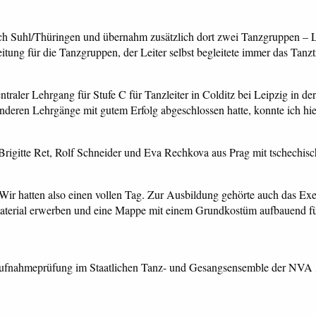
ach Suhl/Thüringen und übernahm zusätzlich dort zwei Tanzgruppen – 
tung für die Tanzgruppen, der Leiter selbst begleitete immer das Tanzt
ntraler Lehrgang für Stufe C für Tanzleiter in Colditz bei Leipzig in d
anderen Lehrgänge mit gutem Erfolg abgeschlossen hatte, konnte ich hi
Brigitte Ret, Rolf Schneider und Eva Rechkova aus Prag mit tschechis
ir hatten also einen vollen Tag. Zur Ausbildung gehörte auch das Exer
material erwerben und eine Mappe mit einem Grundkostüm aufbauend fü
 Aufnahmeprüfung im Staatlichen Tanz- und Gesangsensemble der NVA „