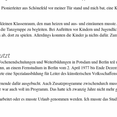
 Pionierleiter aus Schönefeld vor meiner Tür stand und mich bat, ein
m kleinen Klassenraum, den man heizen und aus- und einräumen musste. 
n die Tanzgruppe zu begleiten. Bei Auftritten vor Kindern und Jugendli
ab, dort zu spielen. Allerdings konnten die Kinder ja nichts dafür. Zum
utzt
 Wochenendschulungen und Weiterbildungen in Potsdam und Berlin teil
 dann, an einem Fernstudium in Berlin vom 2. April 1977 bis Ende Dez
hrte eine Spezialausbildung für Leiter des künstlerischen Volksschaffen
henende dafür ausgebucht. Auch Zusatzprogramme zwischendurch musst
 war auch voll im Programm. Das hatte ich zwanzig Jahre nicht mehr 
gearbeitet oder es musste Urlaub genommen werden. Ich musste das Stud