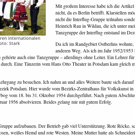
Mit großem Interesse habe ich die Artikel 
nicht, da es Berlin betrifft. Klarstellen 
nicht die Interflug-Gruppe teilnahm so
Heinrich Rau in Wildau, die ich unter me
Tanzgruppe der Interflug entstand im De
hren internationalen
oto: Stark
Da ich im Randgebiet Ostberlins wohnte
anderen Weg. Als ich im Jahr 1952/1953
gehörte auch eine Tanzgruppe – allerdings ohne Leiter. Ein Lehrer für 
sich durch. Eine Tänzerin vom Hans Otto Theater in Potsdam kam gleich 
hrgang zu besuchen. Ich nahm an und alles Weitere baute sich darauf 
irk Potsdam. Hier wurde vom Bezirks-Zentralhaus für Volkskunst in P
erbog vom 18. bis 31. Oktober 1954 durchgeführt. Nach gutem Abschlu
ruar 1956 absolvieren. Beides gelang mir mit gutem Erfolg.
ute Gruppe aufzubauen. Der Betrieb gab viel Unterstützung. Rote Röcke
en, weißes Hemd und rote Westen. Meine Mutter hatte als Schneiderin 