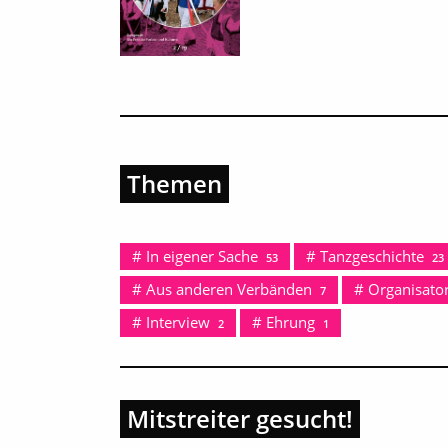
Themen
In eigener Sache
Tanzgeschichte
53
23
Aus anderen Verbänden
Organisator
7
Interview
Ehrung
2
1
Mitstreiter gesucht!