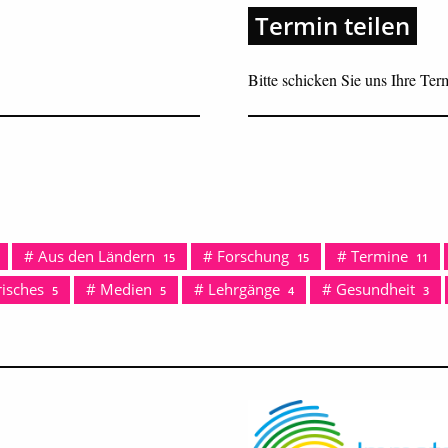
Termin teilen
Bitte schicken Sie uns Ihre Te
Aus den Ländern
Forschung
Termine
15
15
11
isches
Medien
Lehrgänge
Gesundheit
5
5
4
3