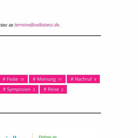
rmine an
.
termine@volkstanz.de
Feste
Meinung
Nachruf
11
11
9
Symposien
Reise
2
2