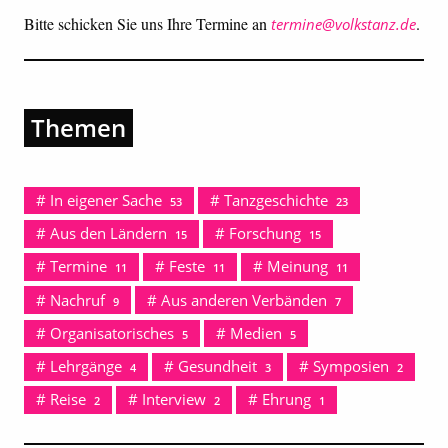
Bitte schicken Sie uns Ihre Termine an
.
termine@volkstanz.de
Themen
In eigener Sache
Tanzgeschichte
53
23
Aus den Ländern
Forschung
15
15
Termine
Feste
Meinung
11
11
11
Nachruf
Aus anderen Verbänden
9
7
Organisatorisches
Medien
5
5
Lehrgänge
Gesundheit
Symposien
4
3
2
Reise
Interview
Ehrung
2
2
1